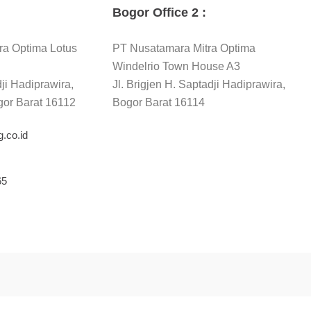
Bogor Office 2 :
ra Optima Lotus
PT Nusatamara Mitra Optima
Windelrio Town House A3
dji Hadiprawira,
Jl. Brigjen H. Saptadji Hadiprawira,
gor Barat 16112
Bogor Barat 16114
.co.id
65