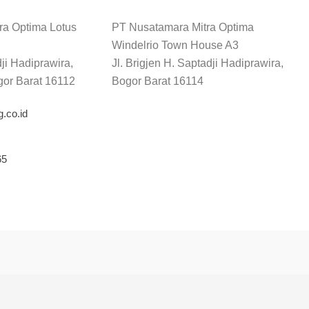
ra Optima Lotus
PT Nusatamara Mitra Optima
Windelrio Town House A3
dji Hadiprawira,
Jl. Brigjen H. Saptadji Hadiprawira,
gor Barat 16112
Bogor Barat 16114
.co.id
65