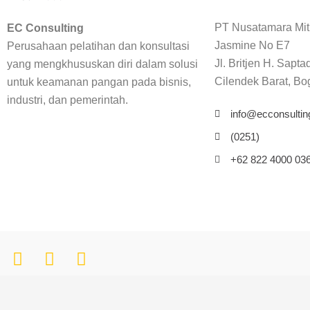
PT Nusatamara Mit
EC Consulting
Jasmine No E7
Perusahaan pelatihan dan konsultasi
Jl. Britjen H. Sapta
yang mengkhususkan diri dalam solusi
Cilendek Barat, Bo
untuk keamanan pangan pada bisnis,
industri, dan pemerintah.
info@ecconsulting
(0251)
+62 822 4000 03
© 2024 EC Consulting – All rights reserved.