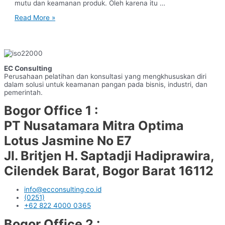
mutu dan keamanan produk. Oleh karena itu …
Pelatihan
Read More »
Food
Safety
Management
System
Terpercaya
EC Consulting
Perusahaan pelatihan dan konsultasi yang mengkhususkan diri
dalam solusi untuk keamanan pangan pada bisnis, industri, dan
pemerintah.
Bogor Office 1 :
PT Nusatamara Mitra Optima
Lotus Jasmine No E7
Jl. Britjen H. Saptadji Hadiprawira,
Cilendek Barat, Bogor Barat 16112
info@ecconsulting.co.id
(0251)
+62 822 4000 0365
Bogor Office 2 :