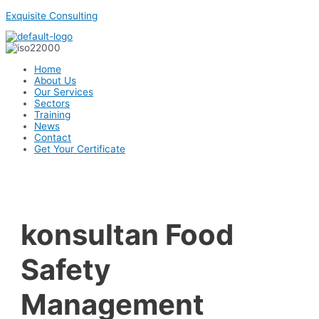
Skip
Exquisite Consulting
to
content
Menu
Home
About Us
Our Services
Sectors
Training
News
Contact
Get Your Certificate
konsultan Food
Safety
Management