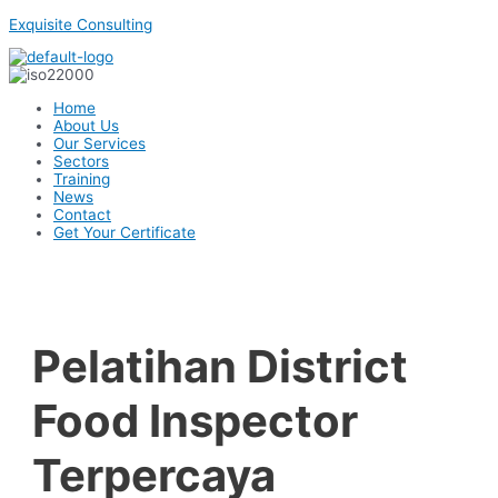
Skip
Exquisite Consulting
to
content
Menu
Home
About Us
Our Services
Sectors
Training
News
Contact
Get Your Certificate
Pelatihan District
Food Inspector
Terpercaya