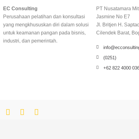
PT Nusatamara Mit
EC Consulting
Jasmine No E7
Perusahaan pelatihan dan konsultasi
Jl. Britjen H. Sapta
yang mengkhususkan diri dalam solusi
Cilendek Barat, Bo
untuk keamanan pangan pada bisnis,
industri, dan pemerintah.
info@ecconsulting
(0251)
+62 822 4000 03
© 2024 EC Consulting – All rights reserved.