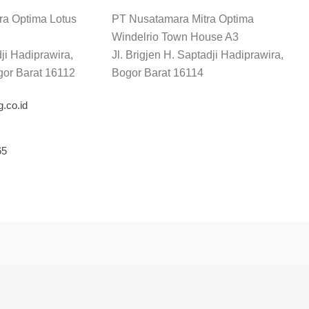
ra Optima Lotus
PT Nusatamara Mitra Optima
Windelrio Town House A3
dji Hadiprawira,
Jl. Brigjen H. Saptadji Hadiprawira,
gor Barat 16112
Bogor Barat 16114
.co.id
65