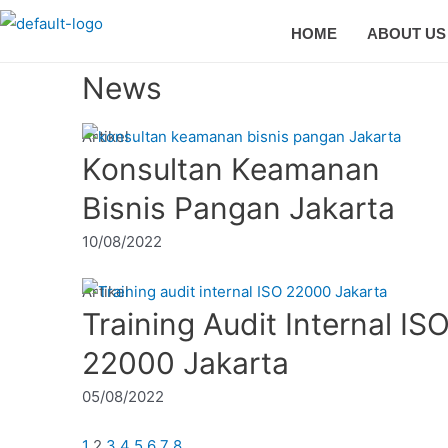
HOME
ABOUT US
News
Artikel
Konsultan Keamanan
Bisnis Pangan Jakarta
10/08/2022
Artikel
Training Audit Internal IS
22000 Jakarta
05/08/2022
1
2
3
4
5
6
7
8