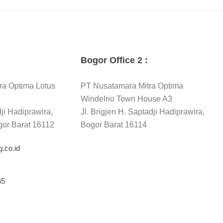
Bogor Office 2 :
ra Optima Lotus
PT Nusatamara Mitra Optima
Windelrio Town House A3
dji Hadiprawira,
Jl. Brigjen H. Saptadji Hadiprawira,
gor Barat 16112
Bogor Barat 16114
.co.id
65