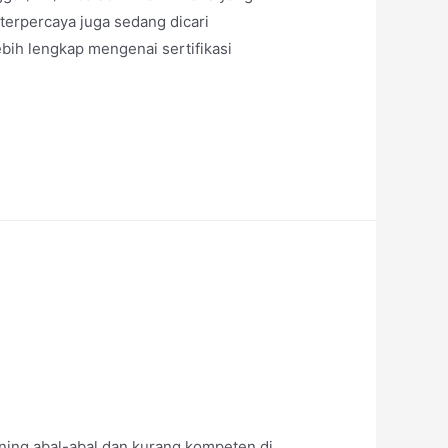
r terpercaya juga sedang dicari
ebih lengkap mengenai sertifikasi
ining abal-abal dan kurang kompeten di